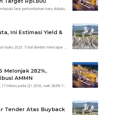
n Target Rp1.800
Ciptadana Sekuritas menilai Medco Energi (MEDC) memasuki fase pertumbuhan baru didukung kenaikan produksi migas dan kontribusi AMMN. Simak rekomendasi Buy dan target harga Rp1.800.
, Ini Estimasi Yield &
MEDC menetapkan dividen final US$45 juta untuk tahun buku 2025. Total dividen mencapai US$87 juta dengan estimasi dividend yield sekitar 4,5%.
6 Melonjak 282%,
ribusi AMMN
MEDC mencatat laba bersih US$67,4 juta (sekitar Rp1,17 triliun) pada Q1 2026, naik 282% YoY. Kinerja didorong harga minyak, produksi naik, dan kontribusi AMMN.
ar Tender Atas Buyback