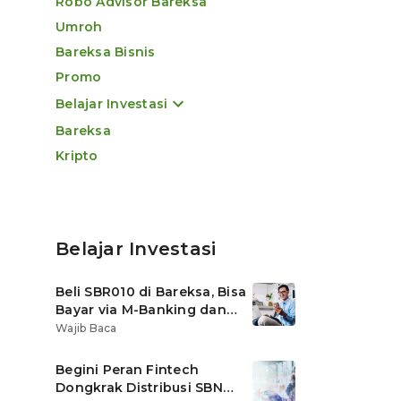
Robo Advisor Bareksa
Umroh
Bareksa Bisnis
Promo
Belajar Investasi
Bareksa
Kripto
Belajar Investasi
Beli SBR010 di Bareksa, Bisa
Bayar via M-Banking dan
OVO di Tokopedia
Wajib Baca
Begini Peran Fintech
Dongkrak Distribusi SBN