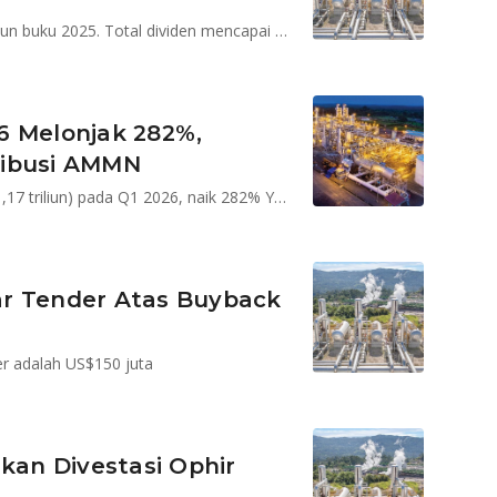
MEDC menetapkan dividen final US$45 juta untuk tahun buku 2025. Total dividen mencapai US$87 juta dengan estimasi dividend yield sekitar 4,5%.
6 Melonjak 282%,
ribusi AMMN
MEDC mencatat laba bersih US$67,4 juta (sekitar Rp1,17 triliun) pada Q1 2026, naik 282% YoY. Kinerja didorong harga minyak, produksi naik, dan kontribusi AMMN.
ar Tender Atas Buyback
r adalah US$150 juta
an Divestasi Ophir