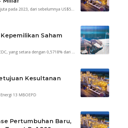
Miliar
Laba bersih MEDC merosot 37% menjadi US$330,67 juta pada 2023, dari sebelumnya US$530,88 juta di 2022.
 Kepemilikan Saham
Roberto Lorato memiliki 143,7 juta lembar saham MEDC, yang setara dengan 0,5718% dari saham perusahaan
etujuan Kesultanan
dcoEnergi 13 MBOEPD
ase Pertumbuhan Baru,