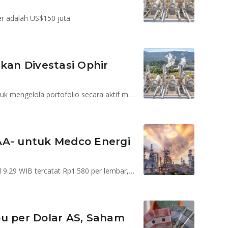
r adalah US$150 juta
an Divestasi Ophir
Divestasi ini sejalan dengan strategi MedcoEnergi untuk mengelola portofolio secara aktif melalui akuisisi dan divestasi
AA- untuk Medco Energi
Saham MEDC pada hari ini, Jumat(5/4/2024) per pukul 9.29 WIB tercatat Rp1.580 per lembar, naik 1,28%
bu per Dolar AS, Saham