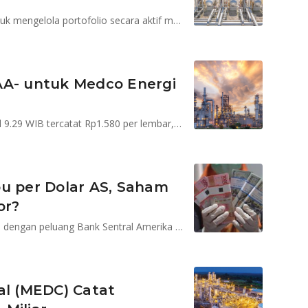
Divestasi ini sejalan dengan strategi MedcoEnergi untuk mengelola portofolio secara aktif melalui akuisisi dan divestasi
AA- untuk Medco Energi
Saham MEDC pada hari ini, Jumat(5/4/2024) per pukul 9.29 WIB tercatat Rp1.580 per lembar, naik 1,28%
bu per Dolar AS, Saham
or?
Pelemahan Rupiah akibat pelaku pasar kini mulai ragu dengan peluang Bank Sentral Amerika Serikat memangkas suku bunga acuannya pada Juni 2024
al (MEDC) Catat