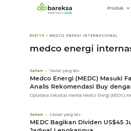
Produk
Bareksa Prioritas
Tentang Bareksa
Berita dan Analisis
Saham
BERITA
/ MEDCO ENERGI INTERNASIONAL
Menyediakan layanan manajemen kekaya
Kenali rekam jejak dan
Informasi terkini dan tepercaya terkait
Transaksi cepat,
all in one
di halaman
dengan penasihat investasi independen.
keunggulan kami.
investasi di Indonesia.
Order.
medco energi interna
Emas
Bebas pilih partner penyimpanan, harga
Saham
•
1 bulan yang lalu
relatif stabil.
Medco Energi (MEDC) Masuki F
Analis Rekomendasi Buy denga
Saham
•
2 bulan yang lalu
MEDC Bagikan Dividen US$45 Juta
Jadwal Lengkapnya