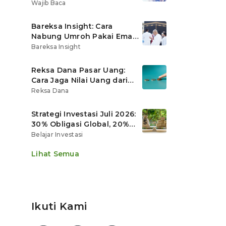
Ritel
Wajib Baca
Bareksa Insight: Cara
Nabung Umroh Pakai Emas
Digital agar Nilainya
Bareksa Insight
Tumbuh Lebih Cepat
Reksa Dana Pasar Uang:
Cara Jaga Nilai Uang dari
Gerusan Inflasi
Reksa Dana
Strategi Investasi Juli 2026:
30% Obligasi Global, 20%
Emas, Saham Ekspor Jadi
Belajar Investasi
Andalan?
Lihat Semua
Ikuti Kami