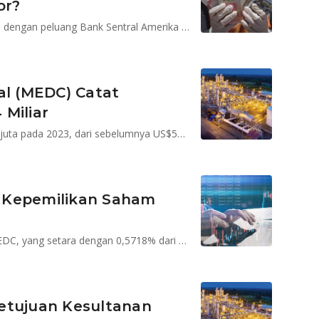
or?
Pelemahan Rupiah akibat pelaku pasar kini mulai ragu dengan peluang Bank Sentral Amerika Serikat memangkas suku bunga acuannya pada Juni 2024
al (MEDC) Catat
Miliar
Laba bersih MEDC merosot 37% menjadi US$330,67 juta pada 2023, dari sebelumnya US$530,88 juta di 2022.
 Kepemilikan Saham
Roberto Lorato memiliki 143,7 juta lembar saham MEDC, yang setara dengan 0,5718% dari saham perusahaan
etujuan Kesultanan