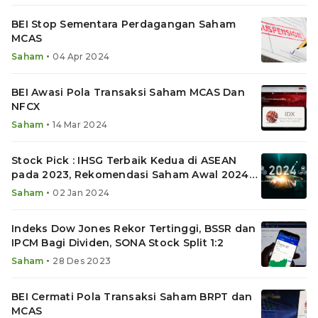
BEI Stop Sementara Perdagangan Saham
MCAS
•
Saham
04 Apr 2024
BEI Awasi Pola Transaksi Saham MCAS Dan
NFCX
•
Saham
14 Mar 2024
Stock Pick : IHSG Terbaik Kedua di ASEAN
pada 2023, Rekomendasi Saham Awal 2024
ICBP, EXCL dan BFIN
•
Saham
02 Jan 2024
Indeks Dow Jones Rekor Tertinggi, BSSR dan
IPCM Bagi Dividen, SONA Stock Split 1:2
•
Saham
28 Des 2023
BEI Cermati Pola Transaksi Saham BRPT dan
MCAS