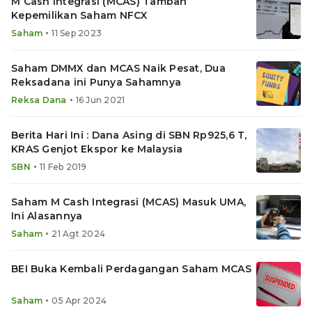
M Cash Integrasi (MCAS) Tambah
Kepemilikan Saham NFCX
•
Saham
11 Sep 2023
Saham DMMX dan MCAS Naik Pesat, Dua
Reksadana ini Punya Sahamnya
•
Reksa Dana
16 Jun 2021
Berita Hari Ini : Dana Asing di SBN Rp925,6 T,
KRAS Genjot Ekspor ke Malaysia
•
SBN
11 Feb 2019
Saham M Cash Integrasi (MCAS) Masuk UMA,
Ini Alasannya
•
Saham
21 Agt 2024
BEI Buka Kembali Perdagangan Saham MCAS
•
Saham
05 Apr 2024