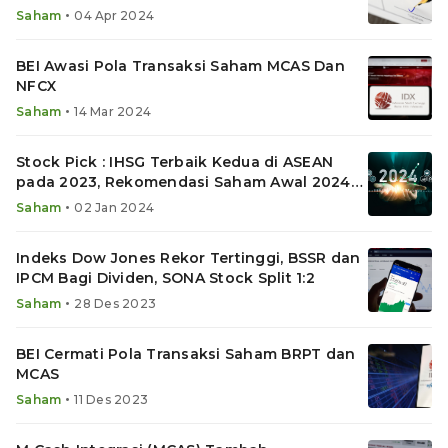
•
Saham
04 Apr 2024
BEI Awasi Pola Transaksi Saham MCAS Dan
NFCX
•
Saham
14 Mar 2024
Stock Pick : IHSG Terbaik Kedua di ASEAN
pada 2023, Rekomendasi Saham Awal 2024
ICBP, EXCL dan BFIN
•
Saham
02 Jan 2024
Indeks Dow Jones Rekor Tertinggi, BSSR dan
IPCM Bagi Dividen, SONA Stock Split 1:2
•
Saham
28 Des 2023
BEI Cermati Pola Transaksi Saham BRPT dan
MCAS
•
Saham
11 Des 2023