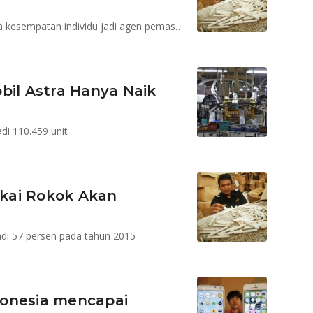
Kemenko Ekonomi ajukan draf Perpres LRT; OJK buka kesempatan individu jadi agen pemasaran efek
bil Astra Hanya Naik
i 110.459 unit
kai Rokok Akan
jadi 57 persen pada tahun 2015
ndonesia mencapai