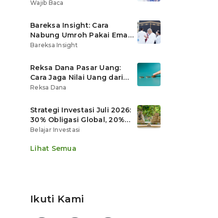
Ritel
Wajib Baca
Bareksa Insight: Cara
Nabung Umroh Pakai Emas
Digital agar Nilainya
Bareksa Insight
Tumbuh Lebih Cepat
Reksa Dana Pasar Uang:
Cara Jaga Nilai Uang dari
Gerusan Inflasi
Reksa Dana
Strategi Investasi Juli 2026:
30% Obligasi Global, 20%
Emas, Saham Ekspor Jadi
Belajar Investasi
Andalan?
Lihat Semua
Ikuti Kami