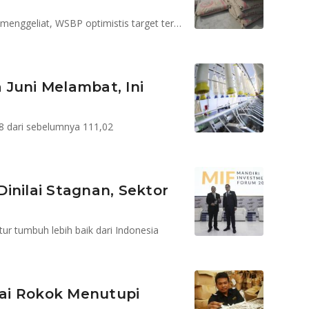
Defisit APBN di bawah 2 persen, Industri manufaktur menggeliat, WSBP optimistis target tercapai
 Juni Melambat, Ini
28 dari sebelumnya 111,02
inilai Stagnan, Sektor
r tumbuh lebih baik dari Indonesia
ai Rokok Menutupi