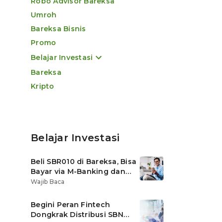
Robo Advisor Bareksa
Umroh
Bareksa Bisnis
Promo
Belajar Investasi
Bareksa
Kripto
Belajar Investasi
Beli SBR010 di Bareksa, Bisa
Bayar via M-Banking dan
OVO di Tokopedia
Wajib Baca
Begini Peran Fintech
Dongkrak Distribusi SBN