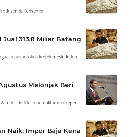
 Produsen & Konsumen
Jual 313,8 Miliar Batang
Pada tahun 2015 Sampoerna belum bergeser dari penguasa pasar rokok kretek mesin Indonesia
Agustus Melonjak Beri
Setelah mendapat sinyal positif dari penjualan semen & mobil, indeks manufaktur dan kepercayaan konsumen juga meningkat
n Naik; Impor Baja Kena