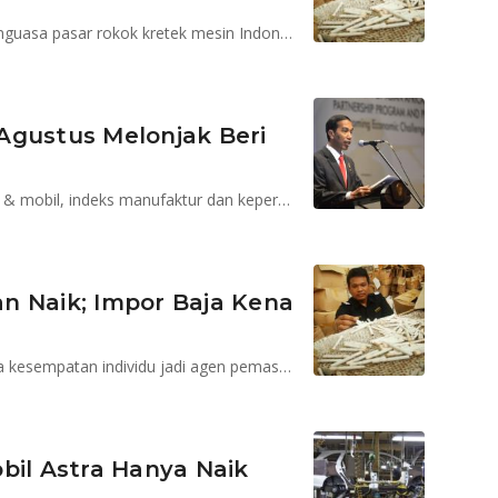
Pada tahun 2015 Sampoerna belum bergeser dari penguasa pasar rokok kretek mesin Indonesia
Agustus Melonjak Beri
Setelah mendapat sinyal positif dari penjualan semen & mobil, indeks manufaktur dan kepercayaan konsumen juga meningkat
n Naik; Impor Baja Kena
Kemenko Ekonomi ajukan draf Perpres LRT; OJK buka kesempatan individu jadi agen pemasaran efek
bil Astra Hanya Naik