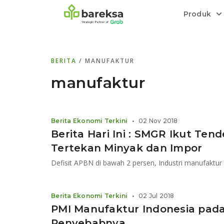
Produk
Bareksa Prioritas
Tentang Bareksa
Berita dan Analisis
Saham
BERITA
/ MANUFAKTUR
Menyediakan layanan manajemen kekaya
Kenali rekam jejak dan
Informasi terkini dan tepercaya terkait
Transaksi cepat,
all in one
di halaman
dengan penasihat investasi independen.
keunggulan kami.
investasi di Indonesia.
Order.
manufaktur
Emas
Bebas pilih partner penyimpanan, harga
Berita Ekonomi Terkini
•
02 Nov 2018
relatif stabil.
Berita Hari Ini : SMGR Ikut Te
Tertekan Minyak dan Impor
Berita Ekonomi Terkini
•
02 Jul 2018
PMI Manufaktur Indonesia pada
Penyebabnya