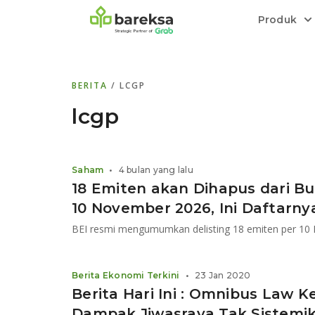
Produk
Bareksa Prioritas
Tentang Bareksa
Berita dan Analisis
Saham
BERITA
/ LCGP
Menyediakan layanan manajemen kekaya
Kenali rekam jejak dan
Informasi terkini dan tepercaya terkait
Transaksi cepat,
all in one
di halaman
dengan penasihat investasi independen.
keunggulan kami.
investasi di Indonesia.
Order.
lcgp
Emas
Bebas pilih partner penyimpanan, harga
Saham
•
4 bulan yang lalu
relatif stabil.
18 Emiten akan Dihapus dari Bu
10 November 2026, Ini Daftarny
Berita Ekonomi Terkini
•
23 Jan 2020
Berita Hari Ini : Omnibus Law 
Dampak Jiwasraya Tak Sistemi