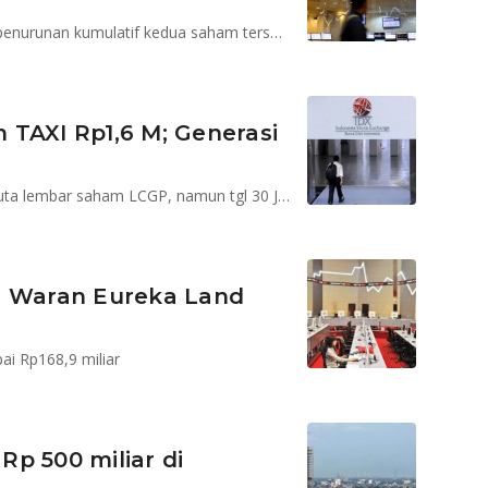
Suspensi dalam rangka cooling down terkait dengan penurunan kumulatif kedua saham tersebut
 TAXI Rp1,6 M; Generasi
Generasi Prima Sakti tanggal 29 Januari membeli 71 juta lembar saham LCGP, namun tgl 30 Januari menjual 92 juta lembar
g Waran Eureka Land
ai Rp168,9 miliar
 Rp 500 miliar di