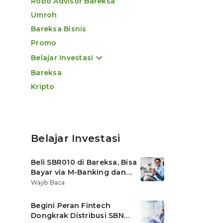
Robo Advisor Bareksa
Umroh
Bareksa Bisnis
Promo
Belajar Investasi
Bareksa
Kripto
Belajar Investasi
Beli SBR010 di Bareksa, Bisa
Bayar via M-Banking dan
OVO di Tokopedia
Wajib Baca
Begini Peran Fintech
Dongkrak Distribusi SBN