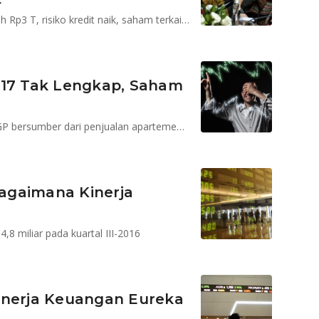
Komitmen Irfan di Garuda, 69 bank bermodal di bawah Rp3 T, risiko kredit naik, saham terkait Jiwasraya & Asabri disuspen
017 Tak Lengkap, Saham
Pada kuartal II di tahun lalu 100 persen penjualan LCGP bersumber dari penjualan apartemen Rp 7,6 miliar
agaimana Kinerja
 miliar pada kuartal III-2016
inerja Keuangan Eureka