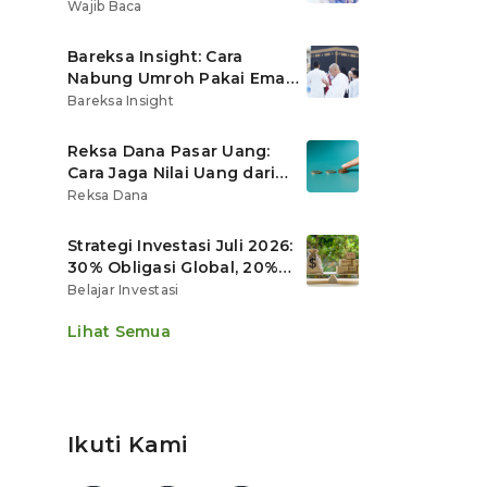
Ritel
Wajib Baca
Bareksa Insight: Cara
Nabung Umroh Pakai Emas
Digital agar Nilainya
Bareksa Insight
Tumbuh Lebih Cepat
Reksa Dana Pasar Uang:
Cara Jaga Nilai Uang dari
Gerusan Inflasi
Reksa Dana
Strategi Investasi Juli 2026:
30% Obligasi Global, 20%
Emas, Saham Ekspor Jadi
Belajar Investasi
Andalan?
Lihat Semua
Ikuti Kami