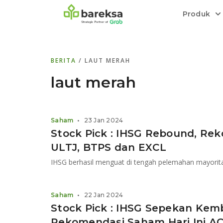
Produk
Bareksa Prioritas
Tentang Bareksa
Berita dan Analisis
Saham
BERITA
/ LAUT MERAH
Menyediakan layanan manajemen kekaya
Kenali rekam jejak dan
Informasi terkini dan tepercaya terkait
Transaksi cepat,
all in one
di halaman
dengan penasihat investasi independen.
keunggulan kami.
investasi di Indonesia.
Order.
laut merah
Emas
Bebas pilih partner penyimpanan, harga
Saham
•
23 Jan 2024
relatif stabil.
Stock Pick : IHSG Rebound, Rek
ULTJ, BTPS dan EXCL
IHSG berhasil menguat di tengah pelemahan mayorit
Saham
•
22 Jan 2024
Stock Pick : IHSG Sepekan Kem
Rekomendasi Saham Hari Ini A