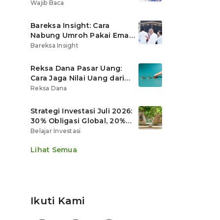
Ritel
Wajib Baca
Bareksa Insight: Cara
Nabung Umroh Pakai Emas
Digital agar Nilainya
Bareksa Insight
Tumbuh Lebih Cepat
Reksa Dana Pasar Uang:
Cara Jaga Nilai Uang dari
Gerusan Inflasi
Reksa Dana
Strategi Investasi Juli 2026:
30% Obligasi Global, 20%
Emas, Saham Ekspor Jadi
Belajar Investasi
Andalan?
Lihat Semua
Ikuti Kami