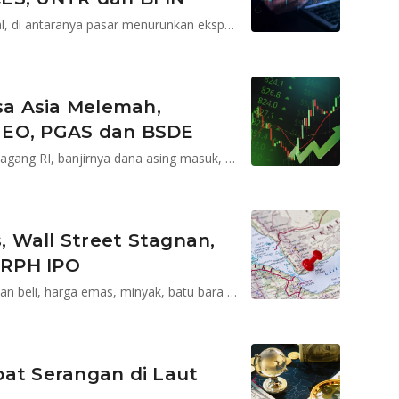
IHSG melemah utamanya tertekan sentimen eksternal, di antaranya pasar menurunkan ekspektasinya atas penurunan suku bunga AS pada Maret dan rilis data ekonomi China
rsa Asia Melemah,
GEO, PGAS dan BSDE
IHSG menguat ditopang sentimen positifnya neraca dagang RI, banjirnya dana asing masuk, serta melesatnya beberapa saham terafiliasi Prajogo Pangestu
 Wall Street Stagnan,
GRPH IPO
Saham ADRO, BRPT, CPIN dan EXCL direkomendasikan beli, harga emas, minyak, batu bara dan CPO melonjak, rupiah melemah 0,22% sepekan
bat Serangan di Laut