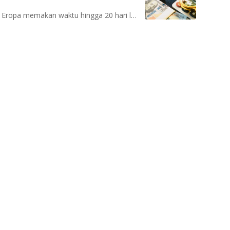
Perjalanan antara pusat produksi Asia dan konsumen Eropa memakan waktu hingga 20 hari lebih lama