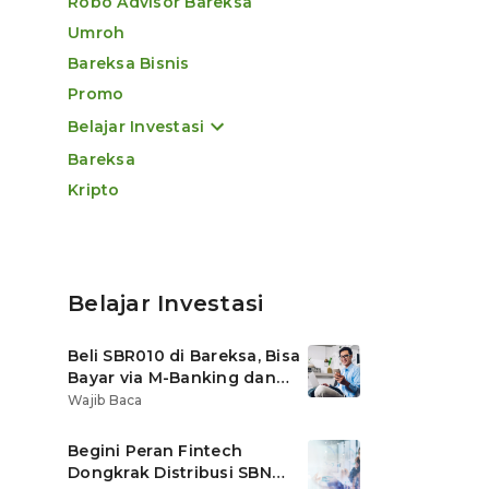
Robo Advisor Bareksa
Umroh
Bareksa Bisnis
Promo
Belajar Investasi
Bareksa
Kripto
Belajar Investasi
Beli SBR010 di Bareksa, Bisa
Bayar via M-Banking dan
OVO di Tokopedia
Wajib Baca
Begini Peran Fintech
Dongkrak Distribusi SBN