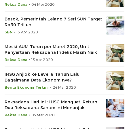
•
Reksa Dana
04 Mei 2020
Besok, Pemerintah Lelang 7 Seri SUN Target
Rp30 Triliun
•
SBN
13 Apr 2020
Meski AUM Turun per Maret 2020, Unit
Penyertaan Reksadana Indeks Masih Naik
•
Reksa Dana
13 Apr 2020
IHSG Anjlok ke Level 8 Tahun Lalu,
Bagaimana Data Ekonominya?
•
Berita Ekonomi Terkini
24 Mar 2020
Reksadana Hari Ini : IHSG Menguat, Return
Dua Reksadana Saham Ini Menanjak
•
Reksa Dana
05 Mar 2020