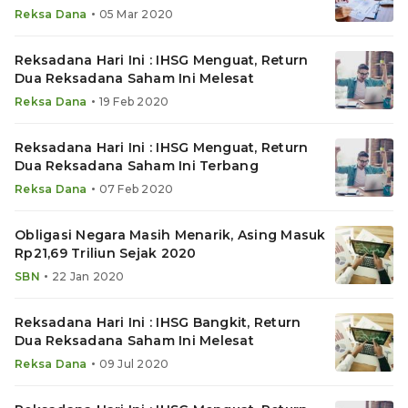
•
Reksa Dana
05 Mar 2020
Reksadana Hari Ini : IHSG Menguat, Return
Dua Reksadana Saham Ini Melesat
•
Reksa Dana
19 Feb 2020
Reksadana Hari Ini : IHSG Menguat, Return
Dua Reksadana Saham Ini Terbang
•
Reksa Dana
07 Feb 2020
Obligasi Negara Masih Menarik, Asing Masuk
Rp21,69 Triliun Sejak 2020
•
SBN
22 Jan 2020
Reksadana Hari Ini : IHSG Bangkit, Return
Dua Reksadana Saham Ini Melesat
•
Reksa Dana
09 Jul 2020