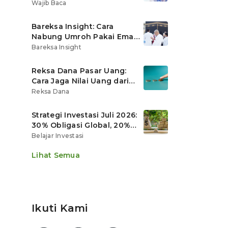
Ritel
Wajib Baca
Bareksa Insight: Cara
Nabung Umroh Pakai Emas
Digital agar Nilainya
Bareksa Insight
Tumbuh Lebih Cepat
Reksa Dana Pasar Uang:
Cara Jaga Nilai Uang dari
Gerusan Inflasi
Reksa Dana
Strategi Investasi Juli 2026:
30% Obligasi Global, 20%
Emas, Saham Ekspor Jadi
Belajar Investasi
Andalan?
Lihat Semua
Ikuti Kami