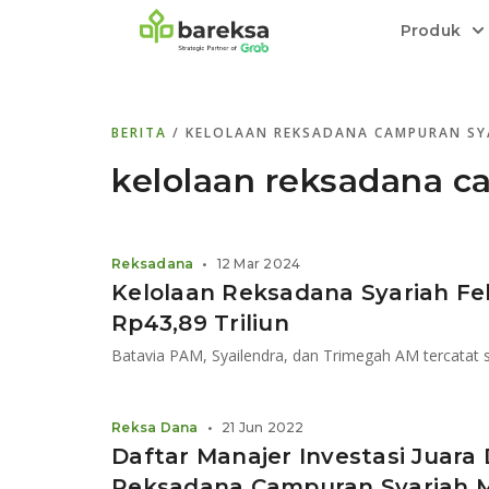
Produk
Bareksa Prioritas
Tentang Bareksa
Berita dan Analisis
Saham
BERITA
/ KELOLAAN REKSADANA CAMPURAN SY
Menyediakan layanan manajemen kekaya
Kenali rekam jejak dan
Informasi terkini dan tepercaya terkait
Transaksi cepat,
all in one
di halaman
dengan penasihat investasi independen.
keunggulan kami.
investasi di Indonesia.
Order.
kelolaan reksadana c
Emas
Bebas pilih partner penyimpanan, harga
Reksadana
•
12 Mar 2024
relatif stabil.
Kelolaan Reksadana Syariah Feb
Rp43,89 Triliun
Reksa Dana
•
21 Jun 2022
Daftar Manajer Investasi Juara
Reksadana Campuran Syariah M