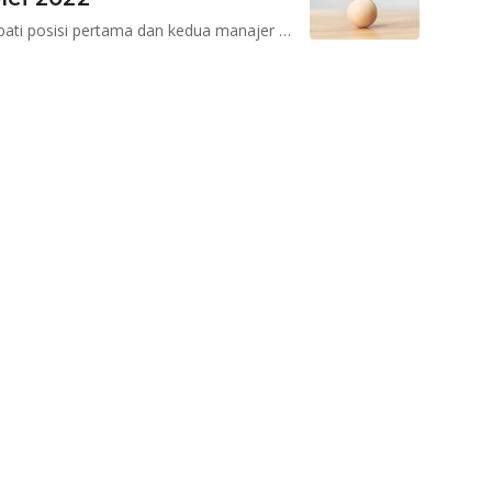
Asia Raya dan Schroders Indonesia bertahan menempati posisi pertama dan kedua manajer investasi dengan kelolaan reksadana campuran syariah terbesar