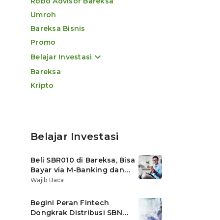
Robo Advisor Bareksa
Umroh
Bareksa Bisnis
Promo
Belajar Investasi
Bareksa
Kripto
Belajar Investasi
Beli SBR010 di Bareksa, Bisa
Bayar via M-Banking dan
OVO di Tokopedia
Wajib Baca
Begini Peran Fintech
Dongkrak Distribusi SBN