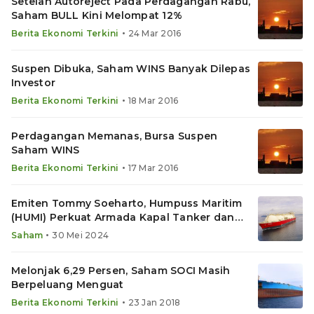
Setelah Autoreject Pada Perdagangan Rabu,
Saham BULL Kini Melompat 12%
•
Berita Ekonomi Terkini
24 Mar 2016
Suspen Dibuka, Saham WINS Banyak Dilepas
Investor
•
Berita Ekonomi Terkini
18 Mar 2016
Perdagangan Memanas, Bursa Suspen
Saham WINS
•
Berita Ekonomi Terkini
17 Mar 2016
Emiten Tommy Soeharto, Humpuss Maritim
(HUMI) Perkuat Armada Kapal Tanker dan
Tug Boat
•
Saham
30 Mei 2024
Melonjak 6,29 Persen, Saham SOCI Masih
Berpeluang Menguat
•
Berita Ekonomi Terkini
23 Jan 2018