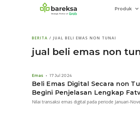
Produk
Bareksa Prioritas
Tentang Bareksa
Berita dan Analisis
Saham
BERITA
/ JUAL BELI EMAS NON TUNAI
Menyediakan layanan manajemen kekaya
Kenali rekam jejak dan
Informasi terkini dan tepercaya terkait
Transaksi cepat,
all in one
di halaman
dengan penasihat investasi independen.
keunggulan kami.
investasi di Indonesia.
Order.
jual beli emas non tu
Emas
Bebas pilih partner penyimpanan, harga
Emas
•
17 Jul 2024
relatif stabil.
Beli Emas Digital Secara non T
Begini Penjelasan Lengkap Fat