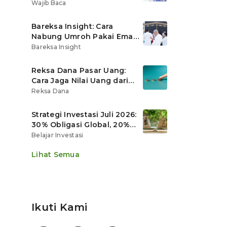
Ritel
Wajib Baca
Bareksa Insight: Cara
Nabung Umroh Pakai Emas
Digital agar Nilainya
Bareksa Insight
Tumbuh Lebih Cepat
Reksa Dana Pasar Uang:
Cara Jaga Nilai Uang dari
Gerusan Inflasi
Reksa Dana
Strategi Investasi Juli 2026:
30% Obligasi Global, 20%
Emas, Saham Ekspor Jadi
Belajar Investasi
Andalan?
Lihat Semua
Ikuti Kami