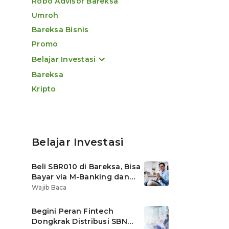
Robo Advisor Bareksa
Umroh
Bareksa Bisnis
Promo
Belajar Investasi
Bareksa
Kripto
Belajar Investasi
Beli SBR010 di Bareksa, Bisa
Bayar via M-Banking dan
OVO di Tokopedia
Wajib Baca
Begini Peran Fintech
Dongkrak Distribusi SBN