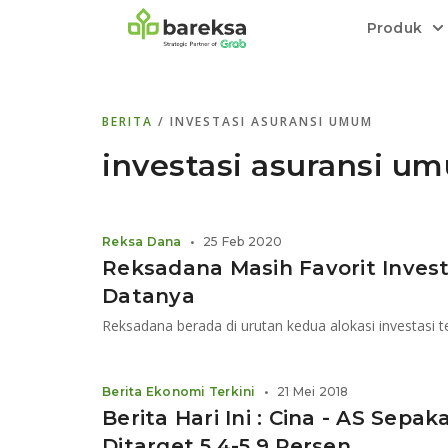
Produk
Bareksa Prioritas
Tentang Bareksa
Berita dan Analisis
Saham
BERITA
/ INVESTASI ASURANSI UMUM
Menyediakan layanan manajemen kekaya
Kenali rekam jejak dan
Informasi terkini dan tepercaya terkait
Transaksi cepat,
all in one
di halaman
dengan penasihat investasi independen.
keunggulan kami.
investasi di Indonesia.
Order.
investasi asuransi u
Emas
Bebas pilih partner penyimpanan, harga
Reksa Dana
•
25 Feb 2020
relatif stabil.
Reksadana Masih Favorit Invest
Datanya
Berita Ekonomi Terkini
•
21 Mei 2018
Berita Hari Ini : Cina - AS Sep
Ditarget 5,4-5,9 Persen