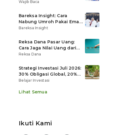
Ritel
Wajib Baca
Bareksa Insight: Cara
Nabung Umroh Pakai Emas
Digital agar Nilainya
Bareksa Insight
Tumbuh Lebih Cepat
Reksa Dana Pasar Uang:
Cara Jaga Nilai Uang dari
Gerusan Inflasi
Reksa Dana
Strategi Investasi Juli 2026:
30% Obligasi Global, 20%
Emas, Saham Ekspor Jadi
Belajar Investasi
Andalan?
Lihat Semua
Ikuti Kami