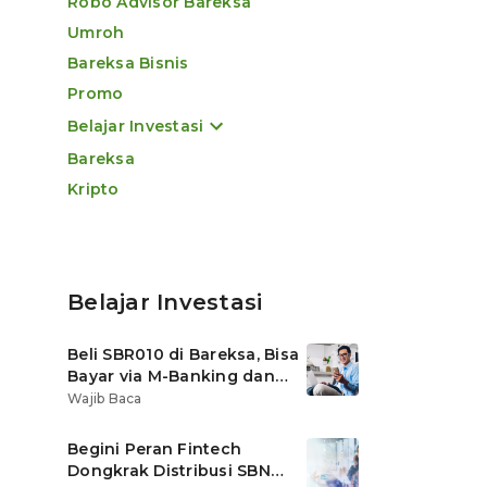
Robo Advisor Bareksa
Umroh
Bareksa Bisnis
Promo
Belajar Investasi
Bareksa
Kripto
Belajar Investasi
Beli SBR010 di Bareksa, Bisa
Bayar via M-Banking dan
OVO di Tokopedia
Wajib Baca
Begini Peran Fintech
Dongkrak Distribusi SBN