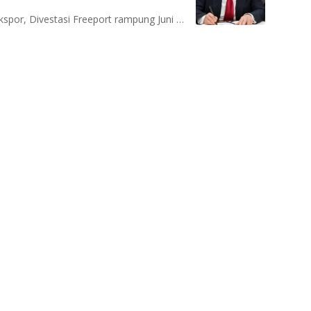
Aryaputra Teguharta somasi BFIN, MYOR perbesar ekspor, Divestasi Freeport rampung Juni 2018