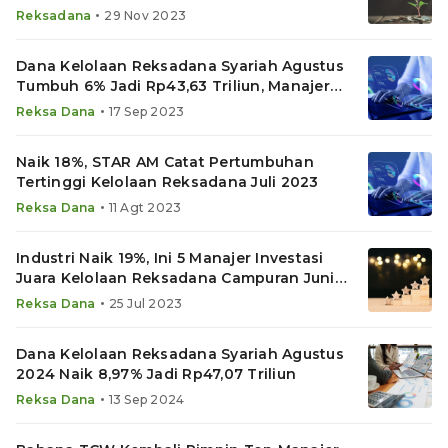
•
Reksadana
29 Nov 2023
Dana Kelolaan Reksadana Syariah Agustus
Tumbuh 6% Jadi Rp43,63 Triliun, Manajer
Investasi Ini Juara
•
Reksa Dana
17 Sep 2023
Naik 18%, STAR AM Catat Pertumbuhan
Tertinggi Kelolaan Reksadana Juli 2023
•
Reksa Dana
11 Agt 2023
Industri Naik 19%, Ini 5 Manajer Investasi
Juara Kelolaan Reksadana Campuran Juni
2023
•
Reksa Dana
25 Jul 2023
Dana Kelolaan Reksadana Syariah Agustus
2024 Naik 8,97% Jadi Rp47,07 Triliun
•
Reksa Dana
13 Sep 2024