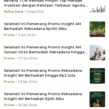
Bahana TCW Kembali Pimpin Top Manajer
Investasi dengan Kelolaan Terbesar Agustus
2024
•
Reksa Dana
11 Sep 2024
Selamat! Ini Pemenang Promo Insight AM
Berhadiah Reksadana Rp100 Ribu
•
Promo
11 Jun 2024
Selamat! Ini Pemenang Promo Insight AM
Januari 2024 Berhadiah Reksadana hingga
Rp2 Juta
•
Promo
07 Jun 2024
Selamat! Ini Pemenang Promo Reksadana
Insight AM Berhadiah hingga Rp2 Juta
•
Promo
23 Apr 2024
Selamat! Ini Pemenang Promo Reksadana
Insight AM Berhadiah Rp50 Ribu
•
Promo
25 Jan 2024