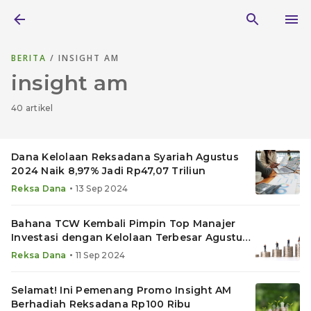
BERITA
/ INSIGHT AM
insight am
40 artikel
Dana Kelolaan Reksadana Syariah Agustus
2024 Naik 8,97% Jadi Rp47,07 Triliun
•
Reksa Dana
13 Sep 2024
Bahana TCW Kembali Pimpin Top Manajer
Investasi dengan Kelolaan Terbesar Agustus
2024
•
Reksa Dana
11 Sep 2024
Selamat! Ini Pemenang Promo Insight AM
Berhadiah Reksadana Rp100 Ribu