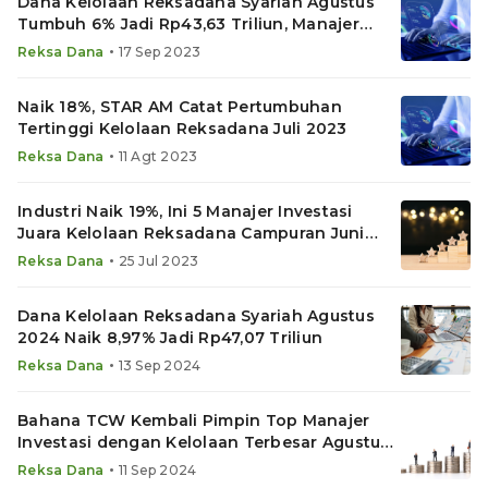
Dana Kelolaan Reksadana Syariah Agustus
Tumbuh 6% Jadi Rp43,63 Triliun, Manajer
Investasi Ini Juara
•
Reksa Dana
17 Sep 2023
Naik 18%, STAR AM Catat Pertumbuhan
Tertinggi Kelolaan Reksadana Juli 2023
•
Reksa Dana
11 Agt 2023
Industri Naik 19%, Ini 5 Manajer Investasi
Juara Kelolaan Reksadana Campuran Juni
2023
•
Reksa Dana
25 Jul 2023
Dana Kelolaan Reksadana Syariah Agustus
2024 Naik 8,97% Jadi Rp47,07 Triliun
•
Reksa Dana
13 Sep 2024
Bahana TCW Kembali Pimpin Top Manajer
Investasi dengan Kelolaan Terbesar Agustus
2024
•
Reksa Dana
11 Sep 2024