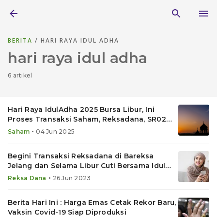
BERITA
/ HARI RAYA IDUL ADHA
hari raya idul adha
6 artikel
Hari Raya IdulAdha 2025 Bursa Libur, Ini
Proses Transaksi Saham, Reksadana, SR022
& Emas di Bareksa
•
Saham
04 Jun 2025
Begini Transaksi Reksadana di Bareksa
Jelang dan Selama Libur Cuti Bersama Idul
Adha 2023
•
Reksa Dana
26 Jun 2023
Berita Hari Ini : Harga Emas Cetak Rekor Baru,
Vaksin Covid-19 Siap Diproduksi