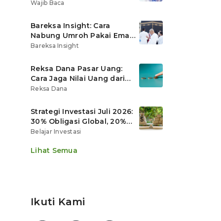
Ritel
Wajib Baca
Bareksa Insight: Cara
Nabung Umroh Pakai Emas
Digital agar Nilainya
Bareksa Insight
Tumbuh Lebih Cepat
Reksa Dana Pasar Uang:
Cara Jaga Nilai Uang dari
Gerusan Inflasi
Reksa Dana
Strategi Investasi Juli 2026:
30% Obligasi Global, 20%
Emas, Saham Ekspor Jadi
Belajar Investasi
Andalan?
Lihat Semua
Ikuti Kami