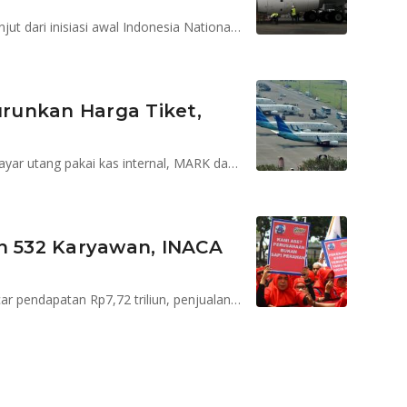
Penurunan tarif tiket pesawat ini merupakan tindak lanjut dari inisiasi awal Indonesia National Air Carrier Association
urunkan Harga Tiket,
GOOD optimistis pendapatan naik 15 persen, MAPI bayar utang pakai kas internal, MARK dapat izin kawasan berikat
an 532 Karyawan, INACA
ADHI memiliki sisa PUB obligasi Rp 2 triliun, WEGE incar pendapatan Rp7,72 triliun, penjualan motor 2018 capai 6,38 juta