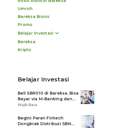
Robo Advisor Bareksa
Umroh
Bareksa Bisnis
Promo
Belajar Investasi
Bareksa
Kripto
Belajar Investasi
Beli SBR010 di Bareksa, Bisa
Bayar via M-Banking dan
OVO di Tokopedia
Wajib Baca
Begini Peran Fintech
Dongkrak Distribusi SBN