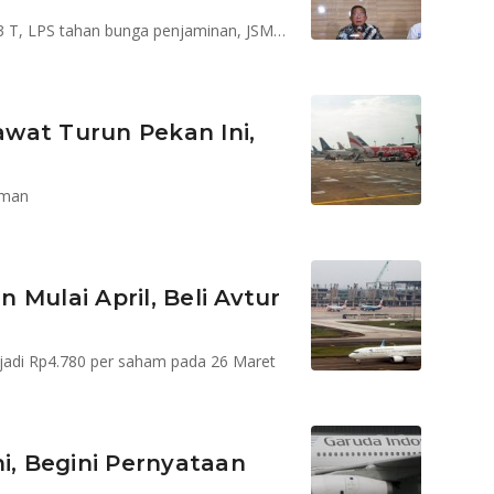
1.040 fintech ilegal ditutup, kredit sindikasi BBCA Rp33 T, LPS tahan bunga penjaminan, JSMR jadi pemegang saham LinkAja
wat Turun Pekan Ini,
rman
Mulai April, Beli Avtur
jadi Rp4.780 per saham pada 26 Maret
i, Begini Pernyataan