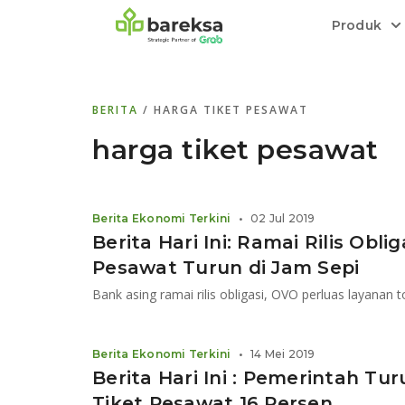
Produk
Bareksa Prioritas
Tentang Bareksa
Berita dan Analisis
Saham
BERITA
/ HARGA TIKET PESAWAT
Menyediakan layanan manajemen kekaya
Kenali rekam jejak dan
Informasi terkini dan tepercaya terkait
Transaksi cepat,
all in one
di halaman
dengan penasihat investasi independen.
keunggulan kami.
investasi di Indonesia.
Order.
harga tiket pesawat
Emas
Bebas pilih partner penyimpanan, harga
Berita Ekonomi Terkini
•
02 Jul 2019
relatif stabil.
Berita Hari Ini: Ramai Rilis Oblig
Pesawat Turun di Jam Sepi
Berita Ekonomi Terkini
•
14 Mei 2019
Berita Hari Ini : Pemerintah Tu
Tiket Pesawat 16 Persen