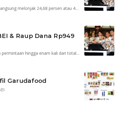
Pada Kamis, 11 Oktober 2018, saham GOOD dibuka langsung melonjak 24,68 persen atau 475 poin jadi Rp2.400 per saham
BEI & Raup Dana Rp949
Pemesanan saham Garudafood mengalami kelebihan permintaan hingga enam kali dari total saham yang ditawarkan
fil Garudafood
BEI