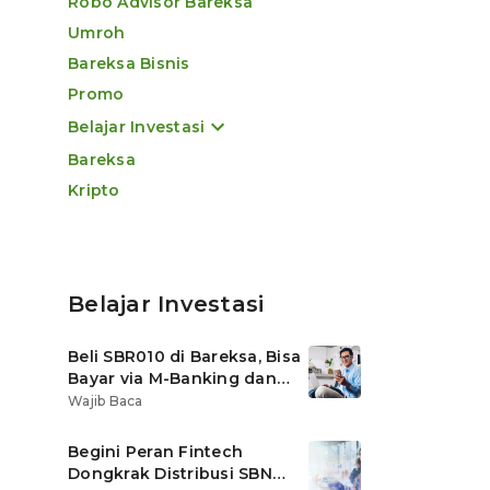
Robo Advisor Bareksa
Umroh
Bareksa Bisnis
Promo
Belajar Investasi
Bareksa
Kripto
Belajar Investasi
Beli SBR010 di Bareksa, Bisa
Bayar via M-Banking dan
OVO di Tokopedia
Wajib Baca
Begini Peran Fintech
Dongkrak Distribusi SBN