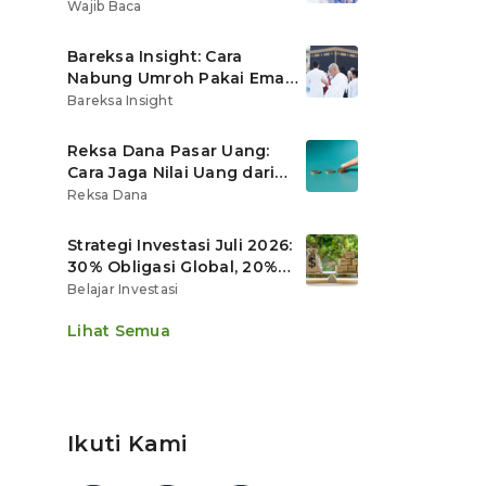
Ritel
Wajib Baca
Bareksa Insight: Cara
Nabung Umroh Pakai Emas
Digital agar Nilainya
Bareksa Insight
Tumbuh Lebih Cepat
Reksa Dana Pasar Uang:
Cara Jaga Nilai Uang dari
Gerusan Inflasi
Reksa Dana
Strategi Investasi Juli 2026:
30% Obligasi Global, 20%
Emas, Saham Ekspor Jadi
Belajar Investasi
Andalan?
Lihat Semua
Ikuti Kami