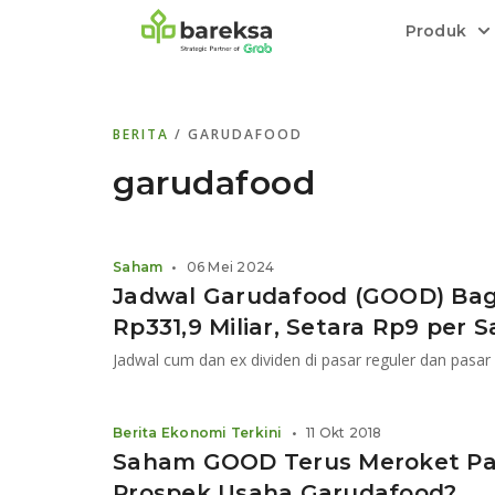
Produk
Bareksa Prioritas
Tentang Bareksa
Berita dan Analisis
Saham
BERITA
/ GARUDAFOOD
Menyediakan layanan manajemen kekaya
Kenali rekam jejak dan
Informasi terkini dan tepercaya terkait
Transaksi cepat,
all in one
di halaman
dengan penasihat investasi independen.
keunggulan kami.
investasi di Indonesia.
Order.
garudafood
Emas
Bebas pilih partner penyimpanan, harga
Saham
•
06 Mei 2024
relatif stabil.
Jadwal Garudafood (GOOD) Bag
Rp331,9 Miliar, Setara Rp9 per
Jadwal cum dan ex dividen di pasar reguler dan pasar
Berita Ekonomi Terkini
•
11 Okt 2018
Saham GOOD Terus Meroket Pa
Prospek Usaha Garudafood?