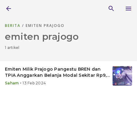
BERITA
/ EMITEN PRAJOGO
emiten prajogo
1 artikel
Emiten Milik Prajogo Pangestu BREN dan
TPIA Anggarkan Belanja Modal Sekitar Rp9,3
Triliun
•
Saham
13 Feb 2024