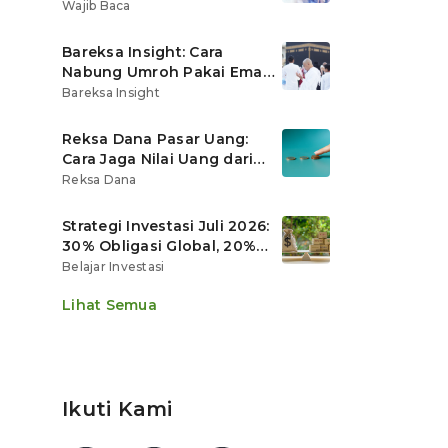
Ritel
Wajib Baca
Bareksa Insight: Cara
Nabung Umroh Pakai Emas
Digital agar Nilainya
Bareksa Insight
Tumbuh Lebih Cepat
Reksa Dana Pasar Uang:
Cara Jaga Nilai Uang dari
Gerusan Inflasi
Reksa Dana
Strategi Investasi Juli 2026:
30% Obligasi Global, 20%
Emas, Saham Ekspor Jadi
Belajar Investasi
Andalan?
Lihat Semua
Ikuti Kami