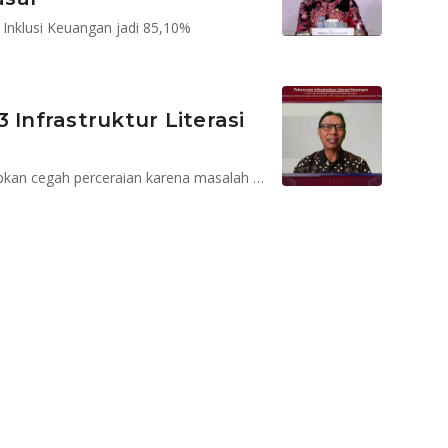
 Inklusi Keuangan jadi 85,10%
 Infrastruktur Literasi
Buku Saku Literasi Keuangan Calon Pengantin diharapkan cegah perceraian karena masalah finansial