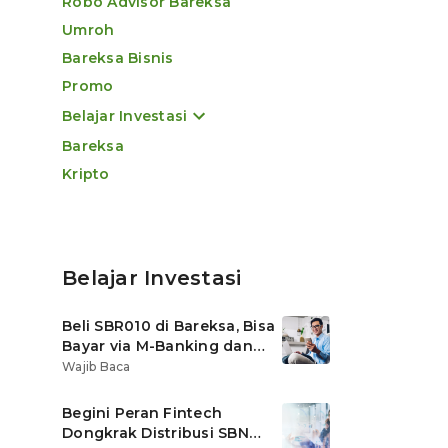
Robo Advisor Bareksa
Umroh
Bareksa Bisnis
Promo
Belajar Investasi
Bareksa
Kripto
Belajar Investasi
Beli SBR010 di Bareksa, Bisa
Bayar via M-Banking dan
OVO di Tokopedia
Wajib Baca
Begini Peran Fintech
Dongkrak Distribusi SBN