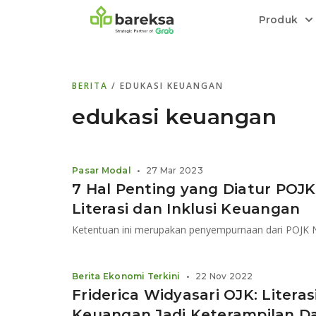
Produk
Bareksa Prioritas
Tentang Bareksa
Berita dan Analisis
Saham
BERITA
/ EDUKASI KEUANGAN
Menyediakan layanan manajemen kekaya
Kenali rekam jejak dan
Informasi terkini dan tepercaya terkait
Transaksi cepat,
all in one
di halaman
dengan penasihat investasi independen.
keunggulan kami.
investasi di Indonesia.
Order.
edukasi keuangan
Emas
Bebas pilih partner penyimpanan, harga
Pasar Modal
•
27 Mar 2023
relatif stabil.
7 Hal Penting yang Diatur POJ
Literasi dan Inklusi Keuangan
Ketentuan ini merupakan penyempurnaan dari POJK
Berita Ekonomi Terkini
•
22 Nov 2022
Friderica Widyasari OJK: Literas
Keuangan Jadi Keterampilan D