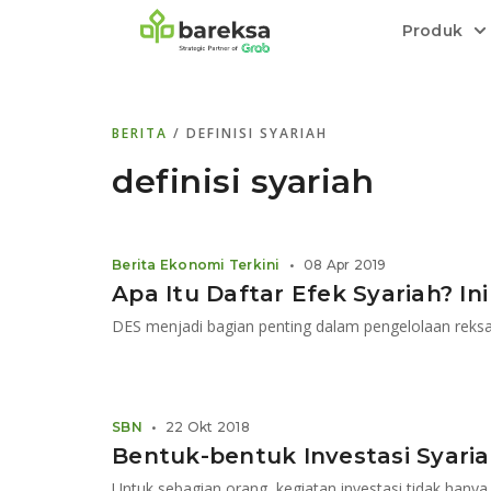
Produk
Bareksa Prioritas
Tentang Bareksa
Berita dan Analisis
Saham
BERITA
/ DEFINISI SYARIAH
Menyediakan layanan manajemen kekaya
Kenali rekam jejak dan
Informasi terkini dan tepercaya terkait
Transaksi cepat,
all in one
di halaman
dengan penasihat investasi independen.
keunggulan kami.
investasi di Indonesia.
Order.
definisi syariah
Emas
Bebas pilih partner penyimpanan, harga
Berita Ekonomi Terkini
•
08 Apr 2019
relatif stabil.
Apa Itu Daftar Efek Syariah? In
DES menjadi bagian penting dalam pengelolaan reks
SBN
•
22 Okt 2018
Bentuk-bentuk Investasi Syari