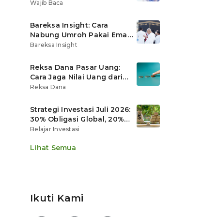
Ritel
Wajib Baca
Bareksa Insight: Cara
Nabung Umroh Pakai Emas
Digital agar Nilainya
Bareksa Insight
Tumbuh Lebih Cepat
Reksa Dana Pasar Uang:
Cara Jaga Nilai Uang dari
Gerusan Inflasi
Reksa Dana
Strategi Investasi Juli 2026:
30% Obligasi Global, 20%
Emas, Saham Ekspor Jadi
Belajar Investasi
Andalan?
Lihat Semua
Ikuti Kami