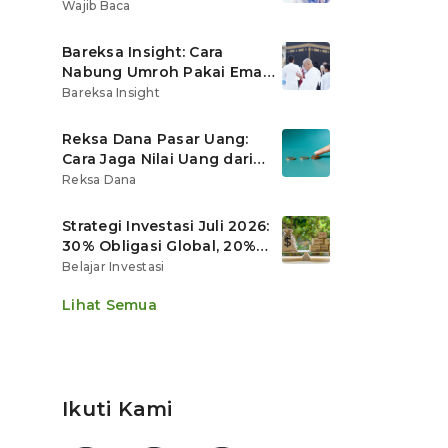
Ritel
Wajib Baca
Bareksa Insight: Cara
Nabung Umroh Pakai Emas
Digital agar Nilainya
Bareksa Insight
Tumbuh Lebih Cepat
Reksa Dana Pasar Uang:
Cara Jaga Nilai Uang dari
Gerusan Inflasi
Reksa Dana
Strategi Investasi Juli 2026:
30% Obligasi Global, 20%
Emas, Saham Ekspor Jadi
Belajar Investasi
Andalan?
Lihat Semua
Ikuti Kami