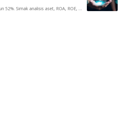
EDGE catat pendapatan Rp1,1 triliun di 2025, laba turun 52%. Simak analisis aset, ROA, ROE, dan strategi ekspansi data center.