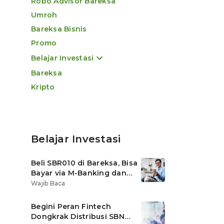
Robo Advisor Bareksa
Umroh
Bareksa Bisnis
Promo
Belajar Investasi
Bareksa
Kripto
Belajar Investasi
Beli SBR010 di Bareksa, Bisa
Bayar via M-Banking dan
OVO di Tokopedia
Wajib Baca
Begini Peran Fintech
Dongkrak Distribusi SBN