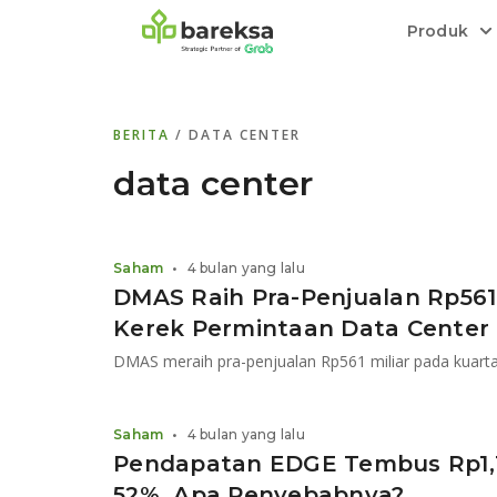
Produk
Bareksa Prioritas
Tentang Bareksa
Berita dan Analisis
Saham
BERITA
/ DATA CENTER
Menyediakan layanan manajemen kekaya
Kenali rekam jejak dan
Informasi terkini dan tepercaya terkait
Transaksi cepat,
all in one
di halaman
dengan penasihat investasi independen.
keunggulan kami.
investasi di Indonesia.
Order.
data center
Emas
Bebas pilih partner penyimpanan, harga
Saham
•
4 bulan yang lalu
relatif stabil.
DMAS Raih Pra-Penjualan Rp561 
Kerek Permintaan Data Center
Saham
•
4 bulan yang lalu
Pendapatan EDGE Tembus Rp1,1 
52%, Apa Penyebabnya?