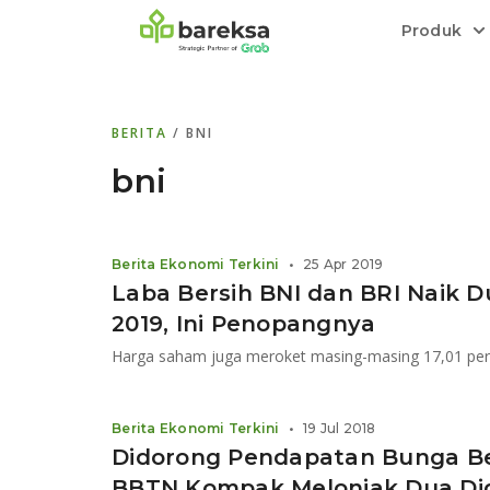
Produk
Bareksa Prioritas
Tentang Bareksa
Berita dan Analisis
Saham
BERITA
/ BNI
Menyediakan layanan manajemen kekaya
Kenali rekam jejak dan
Informasi terkini dan tepercaya terkait
Transaksi cepat,
all in one
di halaman
dengan penasihat investasi independen.
keunggulan kami.
investasi di Indonesia.
Order.
bni
Emas
Bebas pilih partner penyimpanan, harga
Berita Ekonomi Terkini
•
25 Apr 2019
relatif stabil.
Laba Bersih BNI dan BRI Naik Du
2019, Ini Penopangnya
Berita Ekonomi Terkini
•
19 Jul 2018
Didorong Pendapatan Bunga Be
BBTN Kompak Melonjak Dua Dig