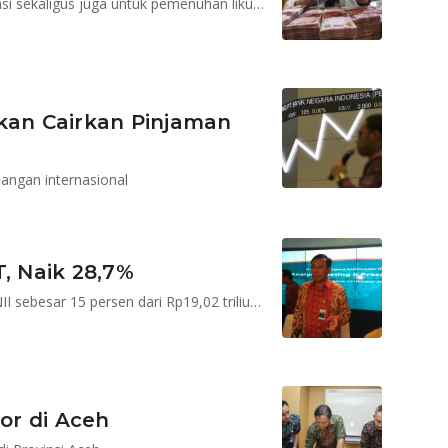
Bagi bank, reksa dana bisa menjadi instrumen investasi sekaligus juga untuk pemenuhan likuiditas
Akan Cairkan Pinjaman
angan internasional
, Naik 28,7%
Salah satu penopang laba BNI adalah pertumbuhan NII sebesar 15 persen dari Rp19,02 triliun menjadi Rp21,87 triliun
or di Aceh