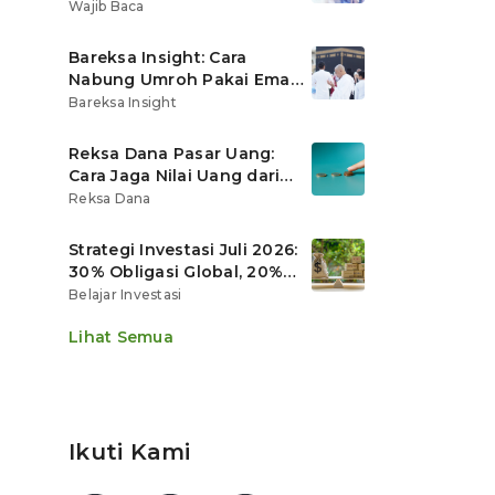
Ritel
Wajib Baca
Bareksa Insight: Cara
Nabung Umroh Pakai Emas
Digital agar Nilainya
Bareksa Insight
Tumbuh Lebih Cepat
Reksa Dana Pasar Uang:
Cara Jaga Nilai Uang dari
Gerusan Inflasi
Reksa Dana
Strategi Investasi Juli 2026:
30% Obligasi Global, 20%
Emas, Saham Ekspor Jadi
Belajar Investasi
Andalan?
Lihat Semua
Ikuti Kami