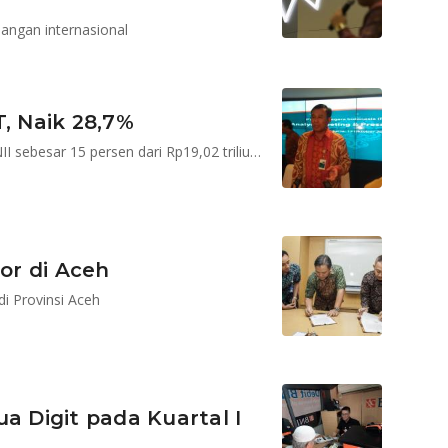
angan internasional
, Naik 28,7%
Salah satu penopang laba BNI adalah pertumbuhan NII sebesar 15 persen dari Rp19,02 triliun menjadi Rp21,87 triliun
or di Aceh
i Provinsi Aceh
a Digit pada Kuartal I