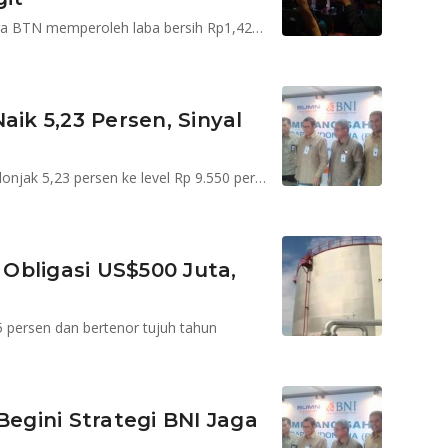
Laba BNI Rp7,44 triliun atau naik 16 persen sementara BTN memperoleh laba bersih Rp1,42 triliun atau naik 12,01 persen
aik 5,23 Persen, Sinyal
Pada Rabu, 7 Februari 2018, Saham BBNI ditutup melonjak 5,23 persen ke level Rp 9.550 per saham
 Obligasi US$500 Juta,
5 persen dan bertenor tujuh tahun
gini Strategi BNI Jaga