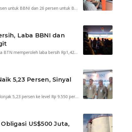
Harga saham juga meroket masing-masing 17,01 persen untuk BBNI dan 26 persen untuk BBRI
rsih, Laba BBNI dan
it
Laba BNI Rp7,44 triliun atau naik 16 persen sementara BTN memperoleh laba bersih Rp1,42 triliun atau naik 12,01 persen
aik 5,23 Persen, Sinyal
Pada Rabu, 7 Februari 2018, Saham BBNI ditutup melonjak 5,23 persen ke level Rp 9.550 per saham
 Obligasi US$500 Juta,