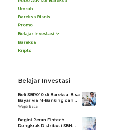
Robo Advisor Bareksa
Umroh
Bareksa Bisnis
Promo
Belajar Investasi
Bareksa
Kripto
Belajar Investasi
Beli SBR010 di Bareksa, Bisa
Bayar via M-Banking dan
OVO di Tokopedia
Wajib Baca
Begini Peran Fintech
Dongkrak Distribusi SBN