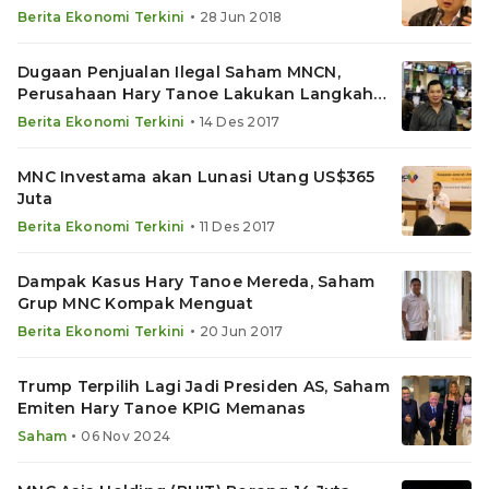
•
Berita Ekonomi Terkini
28 Jun 2018
Dugaan Penjualan Ilegal Saham MNCN,
Perusahaan Hary Tanoe Lakukan Langkah
Ini
•
Berita Ekonomi Terkini
14 Des 2017
MNC Investama akan Lunasi Utang US$365
Juta
•
Berita Ekonomi Terkini
11 Des 2017
Dampak Kasus Hary Tanoe Mereda, Saham
Grup MNC Kompak Menguat
•
Berita Ekonomi Terkini
20 Jun 2017
Trump Terpilih Lagi Jadi Presiden AS, Saham
Emiten Hary Tanoe KPIG Memanas
•
Saham
06 Nov 2024