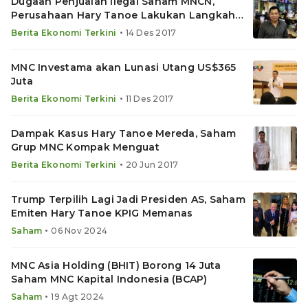
Dugaan Penjualan Ilegal Saham MNCN,
Perusahaan Hary Tanoe Lakukan Langkah
Ini
•
Berita Ekonomi Terkini
14 Des 2017
MNC Investama akan Lunasi Utang US$365
Juta
•
Berita Ekonomi Terkini
11 Des 2017
Dampak Kasus Hary Tanoe Mereda, Saham
Grup MNC Kompak Menguat
•
Berita Ekonomi Terkini
20 Jun 2017
Trump Terpilih Lagi Jadi Presiden AS, Saham
Emiten Hary Tanoe KPIG Memanas
•
Saham
06 Nov 2024
MNC Asia Holding (BHIT) Borong 14 Juta
Saham MNC Kapital Indonesia (BCAP)
•
Saham
19 Agt 2024