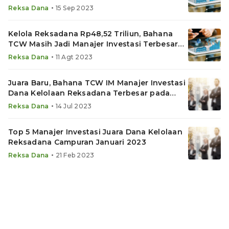
Terbesar Agustus 2023
•
Reksa Dana
15 Sep 2023
Kelola Reksadana Rp48,52 Triliun, Bahana
TCW Masih Jadi Manajer Investasi Terbesar
Juli 2023
•
Reksa Dana
11 Agt 2023
Juara Baru, Bahana TCW IM Manajer Investasi
Dana Kelolaan Reksadana Terbesar pada
Juni 2023
•
Reksa Dana
14 Jul 2023
Top 5 Manajer Investasi Juara Dana Kelolaan
Reksadana Campuran Januari 2023
•
Reksa Dana
21 Feb 2023