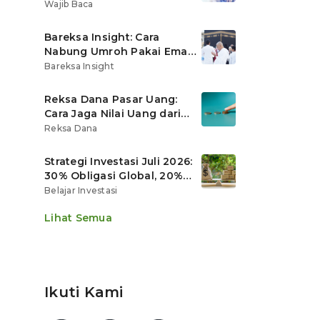
Ritel
Wajib Baca
Bareksa Insight: Cara
Nabung Umroh Pakai Emas
Digital agar Nilainya
Bareksa Insight
Tumbuh Lebih Cepat
Reksa Dana Pasar Uang:
Cara Jaga Nilai Uang dari
Gerusan Inflasi
Reksa Dana
Strategi Investasi Juli 2026:
30% Obligasi Global, 20%
Emas, Saham Ekspor Jadi
Belajar Investasi
Andalan?
Lihat Semua
Ikuti Kami