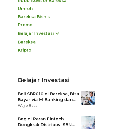
Robo Advisor Bareksa
Umroh
Bareksa Bisnis
Promo
Belajar Investasi
Bareksa
Kripto
Belajar Investasi
Beli SBR010 di Bareksa, Bisa
Bayar via M-Banking dan
OVO di Tokopedia
Wajib Baca
Begini Peran Fintech
Dongkrak Distribusi SBN