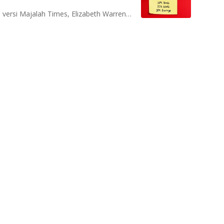
Salah satu dari 100 orang paling berpengaruh di dunia versi Majalah Times, Elizabeth Warren mempopulerkan metode ini pertama kali