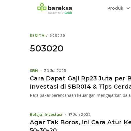
Produk
Bareksa Prioritas
Tentang Bareksa
Berita dan Analisis
Saham
BERITA
/ 503020
Menyediakan layanan manajemen kekaya
Kenali rekam jejak dan
Informasi terkini dan tepercaya terkait
Transaksi cepat,
all in one
di halaman
dengan penasihat investasi independen.
keunggulan kami.
investasi di Indonesia.
Order.
503020
Emas
Bebas pilih partner penyimpanan, harga
SBN
•
30 Jul 2025
relatif stabil.
Cara Dapat Gaji Rp23 Juta per B
Investasi di SBR014 & Tips Cerd
Belajar Investasi
•
17 Jun 2022
Agar Tak Boros, Ini Cara Atur
50-30-20