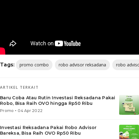
Tags:
promo combo
robo advisor reksadana
robo advis
ARTIKEL TERKAIT
Baru Coba Atau Rutin Investasi Reksadana Pakai
Robo, Bisa Raih OVO hingga Rp50 Ribu
•
Promo
04 Apr 2022
Investasi Reksadana Pakai Robo Advisor
Bareksa, Bisa Raih OVO Rp50 Ribu