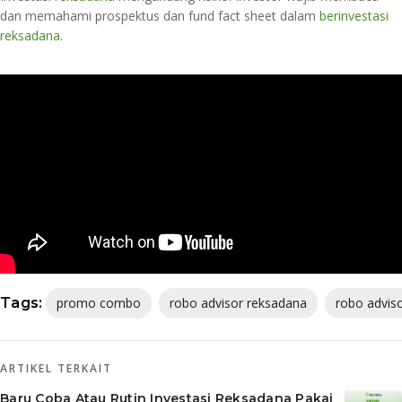
dan memahami prospektus dan fund fact sheet dalam
berinvestasi
reksadana.
Tags:
promo combo
robo advisor reksadana
robo advis
ARTIKEL TERKAIT
Baru Coba Atau Rutin Investasi Reksadana Pakai